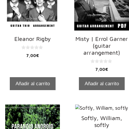
Eleanor Rigby
Misty | Errol Garner
(guitar
arrangement)
0
7,00
€
d
e
5
0
7,00
€
d
e
5
Añadir al carrito
Añadir al carrito
Softly, William,
softly