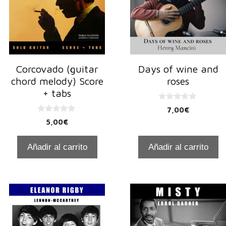
Corcovado (guitar
Days of wine and
chord melody) Score
roses
+ tabs
0
7,00
€
d
0
e
5,00
€
d
5
e
5
Añadir al carrito
Añadir al carrito