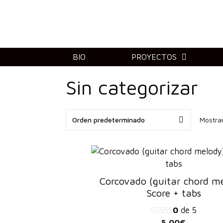
Saltar
al
contenido
BIO
PROYECTOS
Sin categorizar
Mostran
Corcovado (guitar chord m
Score + tabs
0
de 5
5,00
€