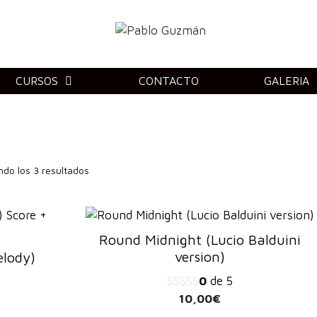
CURSOS
CONTACTO
GALERIA
do los 3 resultados
Round Midnight (Lucio Balduini
version)
elody)
0
de 5
10,00
€