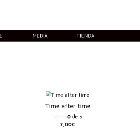
MEDIA
TIENDA
Time after time
0
de 5
7,00
€