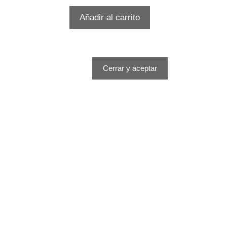
Añadir al carrito
ies. Si continúas navegando por él, aceptas su uso.
gestionar las cookies, consulta:
Política de cookies