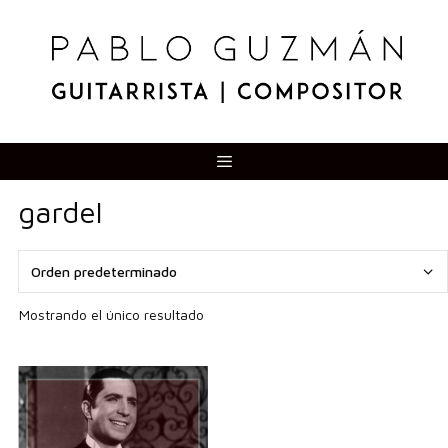
Saltar
al
contenido
Menú
gardel
Mostrando el único resultado