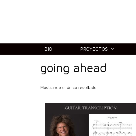
Saltar
al
contenido
BIO
PROYECTOS
going ahead
Mostrando el único resultado