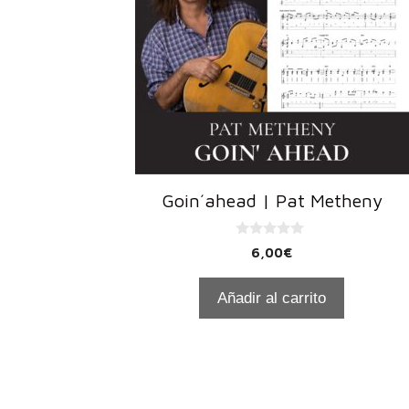
Goin´ahead | Pat Metheny
0
6,00
€
d
e
5
Añadir al carrito