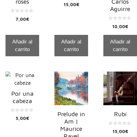
roses
Carlos
0
15,00
€
d
Aguirre
e
5
0
7,00
€
d
0
e
10,00
€
d
5
e
5
Añadir al
Añadir al
Añadir al
carrito
carrito
carrito
Por una
cabeza
Prelude in
Rubí
0
5,00
€
Am |
d
e
Maurice
5
0
15,00
€
d
Ravel