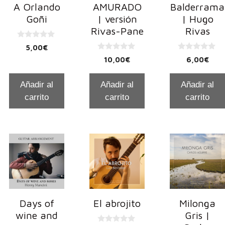
A Orlando
AMURADO
Balderrama
Goñi
| versión
| Hugo
Rivas-Pane
Rivas
0
5,00
€
d
0
0
e
10,00
€
6,00
€
d
d
5
e
e
5
5
Añadir al
Añadir al
Añadir al
carrito
carrito
carrito
Days of
El abrojito
Milonga
wine and
Gris |