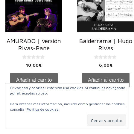
AMURADO | versión
Balderrama | Hugo
Rivas-Pane
Rivas
0
0
10,00
€
6,00
€
d
d
e
e
5
5
Añadir al carrito
Añadir al carrito
Privacidad y cookies: este sitio usa cookies. Si continúas navegando
por él, aceptas su uso.
Para obtener más información, incluido cómo gestionar las cookies,
consulta:
Política de cookies