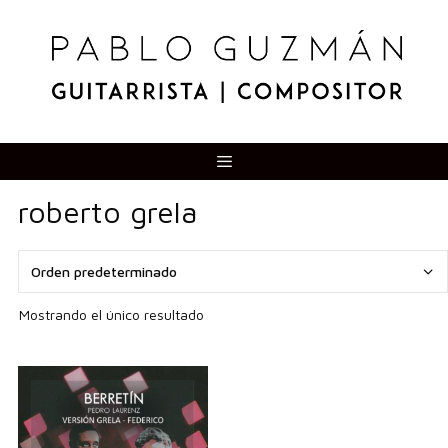
Saltar
al
contenido
Menú
roberto grela
Mostrando el único resultado